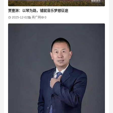
贾壹淋：以琴为路，铺就音乐梦想征途
2025-12-02
商广网
0