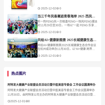
2025-12-02
0
当三千年凤香邂逅青春海岸 2025 西凤酒海岸音乐派对书写品牌年轻化新章
听一阵FENG风一次相逢FENG一场风FENG潮派
对11月29日至30日，一场以“一起 FENG 乐享
凤”为主题的2025西凤酒海岸 音乐派对在此启
2025-12-01
0
幕。音乐、互动、潮流市集与沉浸式体验让拥有
共绘AI+健康新图景 2025长城健康生态合作会议在杭州成功举办
共绘AI+健康新图景2025长城健康生态合作会议
在杭州成功举办11月30日，以“AI+健康 跨界融
合赢未来”为主题的2025长城健康生态合作会议
2025-12-01
0
在杭州余杭鸬鸟隆重举行。本届大会由由
热点图片
​阿特发大健康产业联盟会员活动日暨中医美容专委会 工作会议圆满举办
阿特发大健康产业联盟会员活动日暨中医美容专委会工作会议圆满举办
11月30日，由阿特发公司主办的阿特发大健康产业联盟会员活动日暨浙
江省美发美容行业协会中医美容专委会工作
2025-12-01
0