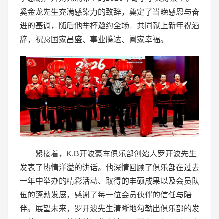
奚金龙先生充满感染力的致辞，奠定了当晚感恩与奋
进的基调，随后他举杯邀约全场，共同献上新年祝酒
辞，祝愿国家昌盛、事业腾达、阖家幸福。
紧接着，K.B开波豪车俱乐部创始人罗开波先生
发表了热情洋溢的讲话。他深情回顾了俱乐部在过去
一年中举办的精彩活动、取得的丰硕成果以及会员队
伍的蓬勃发展，感谢了每一位会员伙伴的信任与陪
伴。展望未来，罗开波先生清晰地勾勒出俱乐部的发