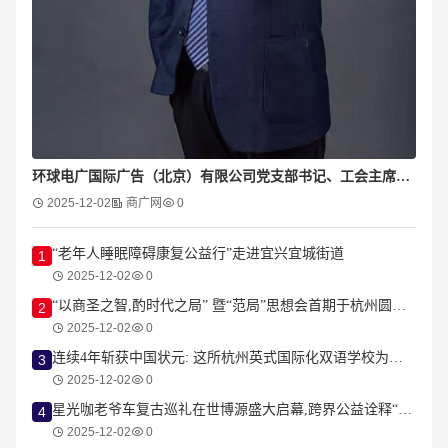
环球电广国际广告（北京）有限公司党支部书记、工会主席陈海斌
2025-12-02
商广网
0
“老年人睡眠障碍康复公益行”走进宜兴宜城街道
1
2025-12-02
0
“以商圣之智,酌时代之局” 暨“范局”思想会首期于杭州圆满落幕
2
2025-12-02
0
连续4年斩获中国状元: 这所杭州英式国际化双语学校为何频繁登顶IGCSE考试?
3
2025-12-02
0
星光咖老爷车复古巡礼在世博源盛大启幕,跨界公益诠释“车与爱”的浪漫
4
2025-12-02
0