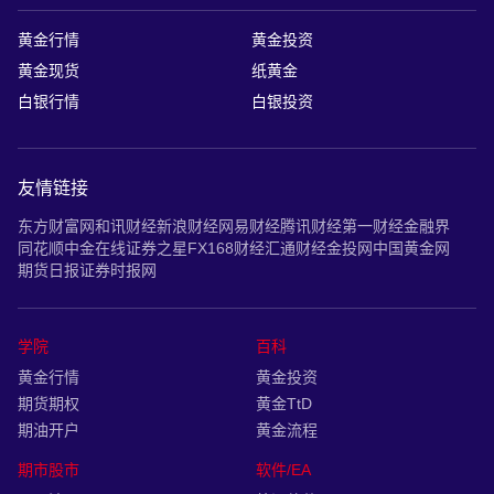
黄金行情
黄金投资
黄金现货
纸黄金
白银行情
白银投资
友情链接
东方财富网
和讯财经
新浪财经
网易财经
腾讯财经
第一财经
金融界
同花顺
中金在线
证券之星
FX168财经
汇通财经
金投网
中国黄金网
期货日报
证券时报网
学院
百科
黄金行情
黄金投资
期货期权
黄金TtD
期油开户
黄金流程
期市股市
软件/EA