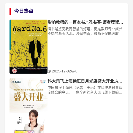
今日热点
影响教师的一百本书:“雅书荟·师者荐读”—杭州市和家园小学黄家欢推荐《第六病房》
读书是点亮教育智慧的灯塔，更是教师专业成长
不竭的源头活水。浸润书香，教师不仅能汲取专
业知识、拓宽人文视野，更能夯实理论根基、优
化知识结构，以阅读之力，构筑教育的远见与格
局
2025-12-02
0
科大讯飞上海徐汇日月光店盛大开业,AI学习产品引领智能教育新风向
中国晨报上海讯（记者：王彬）在科技与教育深
度融合的今天，一家全新的科大讯飞线下体验店
在上海徐汇日月光购物中心二楼正式亮相，为周
边家庭和学生群体带来智能教育新体验。标志着
深