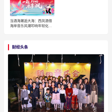
当酒海邂逅大海：西凤酒借
海岸音乐风潮叩响年轻化之
门
财经头条