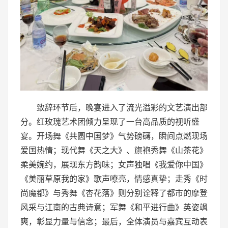
致辞环节后，晚宴进入了流光溢彩的文艺演出部
分。红玫瑰艺术团倾力呈现了一台高品质的视听盛
宴。开场舞《共圆中国梦》气势磅礴，瞬间点燃现场
爱国热情；现代舞《天之大》、旗袍秀舞《山茶花》
柔美婉约，展现东方韵味；女声独唱《我爱你中国》
《美丽草原我的家》歌声嘹亮，情感真挚；走秀《时
尚魔都》与秀舞《杏花落》则分别诠释了都市的摩登
风采与江南的古典诗意；军舞《和平进行曲》英姿飒
爽，彰显力量与信念；最后，全体演员与嘉宾互动表