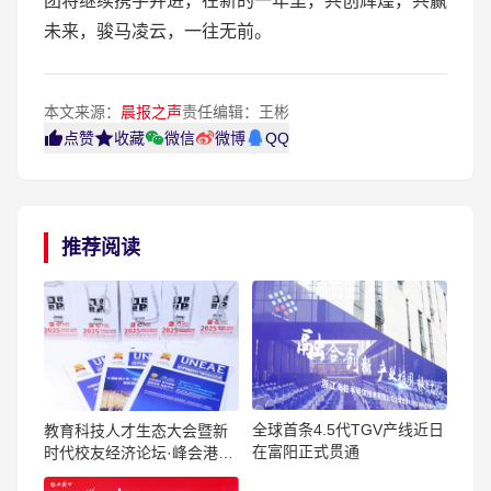
团将继续携手并进，在新的一年里，共创辉煌，共赢
未来，骏马凌云，一往无前。
本文来源：
晨报之声
责任编辑：王彬
点赞
收藏
微信
微博
QQ
推荐阅读
全球首条4.5代TGV产线近日
教育科技人才生态大会暨新
在富阳正式贯通
时代校友经济论坛·峰会港澳
珠举行