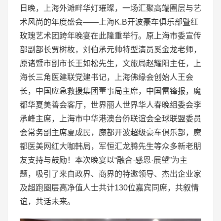
日晚，上海外滩畔华灯璀璨，一场汇聚高端圈层与艺
术风尚的年度盛会——上海K.B开波豪车俱乐部暨红
玫瑰艺术团跨年晚宴在此隆重举行。原上海市委宣传
部副部长贾树枚，刘伯承元帅特型演员奚金龙老师，
原诸暨市副市长王如松先生，文旅局赵耀阳主任，上
海长三角医建联党建书记，上海佛缘会创始人王会
长，中国应急救援集团董事局主席，中国雷锋报，魔
都华夏美善会客厅，世界丽人世界华人春晚组委会李
承峰主席，上海市中华港澳台侨联谊会全球联盟委员
会常务副主席夏成民，魔都开波超级豪车俱乐部，魔
都医美网红大咖韩局，军恒汇龙腾先生等众多新老朋
友支持与鼓励！本次晚宴以“融合·感恩·展望”为主
题，吸引了来自政界、商界的特邀领导、杰出企业家
及超跑圈层高净值人士共计130位嘉宾同席，共叙情
谊，共话未来。