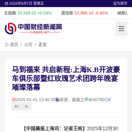
2026年8月7日 星期五
设为首页
25,668.03
+0.54%
道琼斯
53,885.10
-0.85%
纳斯达克
26,348.
首页
/
公司
/
正文
马到福来 共启新程:上海K.B开波豪
车俱乐部暨红玫瑰艺术团跨年晚宴
璀璨落幕
2026-01-01 13:40:35
来源：晨报之声
46790
8
A+
A-
【
中国晨报上海讯：记者王彬
】
2025年12月30