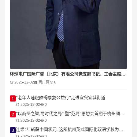
环球电广国际广告（北京）有限公司党支部书记、工会主席陈海斌
2025-12-02
商广网
0
“老年人睡眠障碍康复公益行”走进宜兴宜城街道
1
2025-12-02
0
“以商圣之智,酌时代之局” 暨“范局”思想会首期于杭州圆满落幕
2
2025-12-02
0
连续4年斩获中国状元: 这所杭州英式国际化双语学校为何频繁登顶IGCSE考试?
3
2025-12-02
0