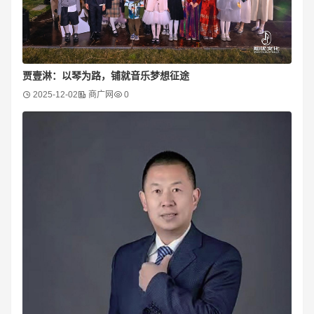
贾壹淋：以琴为路，铺就音乐梦想征途
2025-12-02
商广网
0