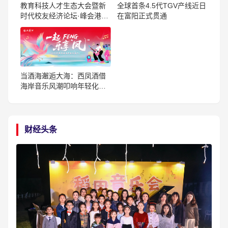
全球首条4.5代TGV产线近日
教育科技人才生态大会暨新
在富阳正式贯通
时代校友经济论坛·峰会港澳
珠举行
当酒海邂逅大海：西凤酒借
海岸音乐风潮叩响年轻化之
门
财经头条