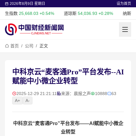
2026年8月9日 星期日
设为首页
指数
25,668.03
+0.54%
道琼斯
54,036.93
+0.28%
纳斯达克
26,
首页
/
公司
/
正文
中科京云“麦客通Pro”平台发布--AI
赋能中小微企业转型
2025-12-29 21:21:11
来源：晨报之声
10888
63
A+
A-
中科京云“
麦客通
Pro
”
平台发布
——
AI
赋能中小微企
业转型