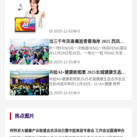
2025-12-02
0
当三千年凤香邂逅青春海岸 2025 西凤酒海岸音乐派对书写品牌年轻化新章
听一阵FENG风一次相逢FENG一场风FENG潮派
对11月29日至30日，一场以“一起 FENG 乐享
凤”为主题的2025西凤酒海岸 音乐派对在此启
2025-12-01
0
幕。音乐、互动、潮流市集与沉浸式体验让拥有
共绘AI+健康新图景 2025长城健康生态合作会议在杭州成功举办
共绘AI+健康新图景2025长城健康生态合作会议
在杭州成功举办11月30日，以“AI+健康 跨界融
合赢未来”为主题的2025长城健康生态合作会议
2025-12-01
0
在杭州余杭鸬鸟隆重举行。本届大会由由
热点图片
​阿特发大健康产业联盟会员活动日暨中医美容专委会 工作会议圆满举办