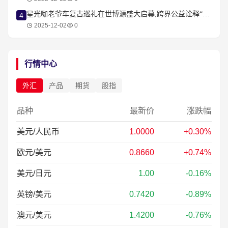
星光咖老爷车复古巡礼在世博源盛大启幕,跨界公益诠释“车与爱”的浪漫
4
2025-12-02
0
行情中心
外汇
产品
期货
股指
品种
最新价
涨跌幅
美元/人民币
1.0000
+0.30%
欧元/美元
0.8660
+0.74%
美元/日元
1.00
-0.16%
英镑/美元
0.7420
-0.89%
澳元/美元
1.4200
-0.76%