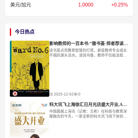
美元/加元
1.0000
+0.25%
今日热点
影响教师的一百本书:“雅书荟·师者荐读”—杭州市和家园小学黄家欢推荐《第六病房》
读书是点亮教育智慧的灯塔，更是教师专业成长
不竭的源头活水。浸润书香，教师不仅能汲取专
业知识、拓宽人文视野，更能夯实理论根基、优
化知识结构，以阅读之力，构筑教育的远见与格
局
2025-12-02
0
科大讯飞上海徐汇日月光店盛大开业,AI学习产品引领智能教育新风向
中国晨报上海讯（记者：王彬）在科技与教育深
度融合的今天，一家全新的科大讯飞线下体验店
在上海徐汇日月光购物中心二楼正式亮相，为周
边家庭和学生群体带来智能教育新体验。标志着
深