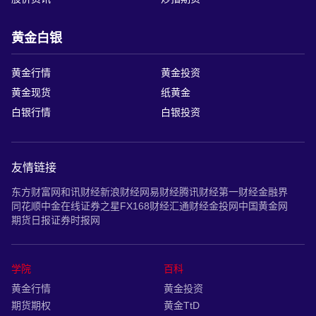
黄金白银
黄金行情
黄金投资
黄金现货
纸黄金
白银行情
白银投资
友情链接
东方财富网
和讯财经
新浪财经
网易财经
腾讯财经
第一财经
金融界
同花顺
中金在线
证券之星
FX168财经
汇通财经
金投网
中国黄金网
期货日报
证券时报网
学院
百科
黄金行情
黄金投资
期货期权
黄金TtD