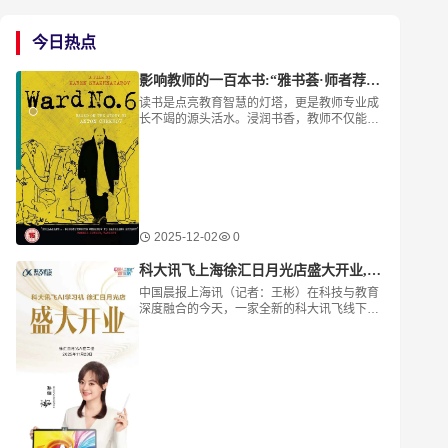
今日热点
影响教师的一百本书:“雅书荟·师者荐读”—杭州市和家园小学黄家欢推荐《第六病房》
读书是点亮教育智慧的灯塔，更是教师专业成
长不竭的源头活水。浸润书香，教师不仅能汲
取专业知识、拓宽人文视野，更能夯实理论根
基、优化知识结构，以阅读之力，构筑教育的
远见与格局
2025-12-02
0
科大讯飞上海徐汇日月光店盛大开业,AI学习产品引领智能教育新风向
中国晨报上海讯（记者：王彬）在科技与教育
深度融合的今天，一家全新的科大讯飞线下体
验店在上海徐汇日月光购物中心二楼正式亮
相，为周边家庭和学生群体带来智能教育新体
验。标志着深