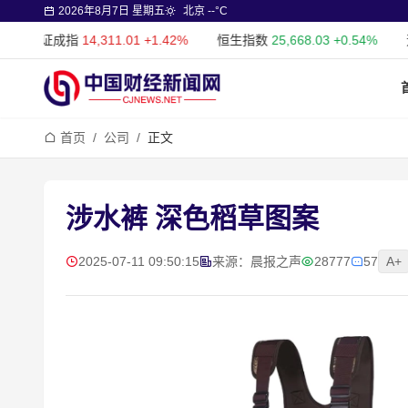
2026年8月7日 星期五
北京 --°C
深证成指
14,311.01
+1.42%
恒生指数
25,668.03
+0.54%
道
首页
/
公司
/
正文
涉水裤 深色稻草图案
2025-07-11 09:50:15
来源：晨报之声
28777
57
A+