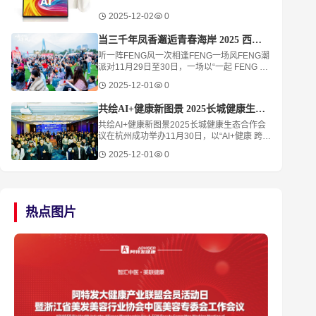
2025-12-02
0
当三千年凤香邂逅青春海岸 2025 西凤酒海岸音乐派对书写品牌年轻化新章
听一阵FENG风一次相逢FENG一场风FENG潮
派对11月29日至30日，一场以“一起 FENG 乐
享凤”为主题的2025西凤酒海岸 音乐派对在此
2025-12-01
0
启幕。音乐、互动、潮流市集与沉浸式体验让
拥有
共绘AI+健康新图景 2025长城健康生态合作会议在杭州成功举办
共绘AI+健康新图景2025长城健康生态合作会
议在杭州成功举办11月30日，以“AI+健康 跨界
融合赢未来”为主题的2025长城健康生态合作
2025-12-01
0
会议在杭州余杭鸬鸟隆重举行。本届大会由由
热点图片