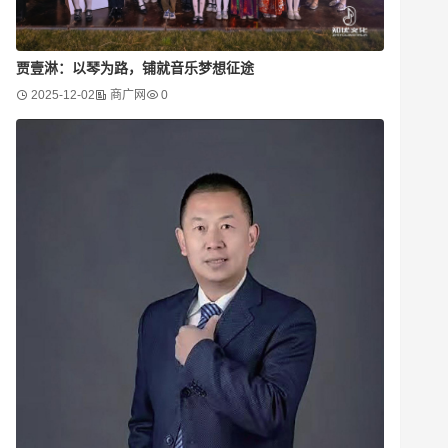
贾壹淋：以琴为路，铺就音乐梦想征途
2025-12-02
商广网
0