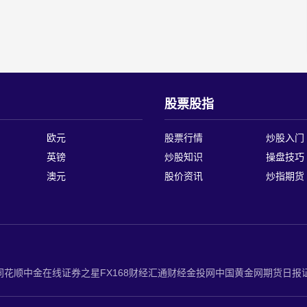
股票股指
欧元
股票行情
炒股入门
英镑
炒股知识
操盘技巧
澳元
股价资讯
炒指期货
同花顺
中金在线
证券之星
FX168财经
汇通财经
金投网
中国黄金网
期货日报