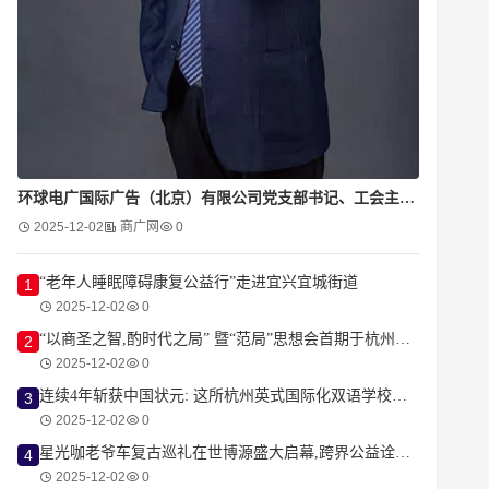
环球电广国际广告（北京）有限公司党支部书记、工会主席陈海斌
2025-12-02
商广网
0
“老年人睡眠障碍康复公益行”走进宜兴宜城街道
1
2025-12-02
0
“以商圣之智,酌时代之局” 暨“范局”思想会首期于杭州圆满落幕
2
2025-12-02
0
连续4年斩获中国状元: 这所杭州英式国际化双语学校为何频繁登顶IGCSE考试?
3
2025-12-02
0
星光咖老爷车复古巡礼在世博源盛大启幕,跨界公益诠释“车与爱”的浪漫
4
2025-12-02
0