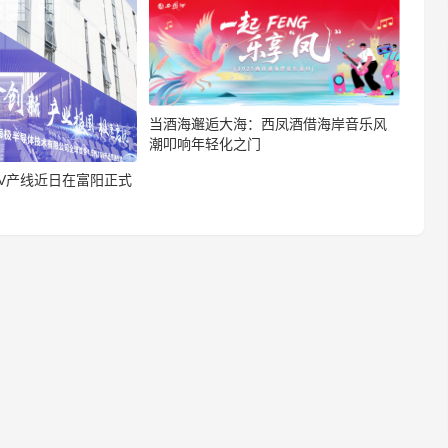
当酒海邂逅大海：西凤酒借海岸音乐风
潮叩响年轻化之门
GV产线近日在富阳正式