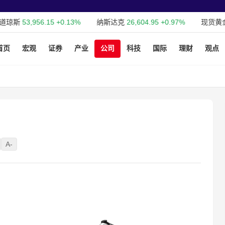
琼斯
53,956.15
+0.13%
纳斯达克
26,604.95
+0.97%
现货黄金
2
首页
宏观
证券
产业
公司
科技
国际
理财
观点
A-