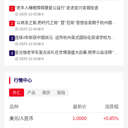
“老年人睡眠障碍康复公益行”走进宜兴宜城街道
1
2025-12-02
0
“以商圣之智,酌时代之局” 暨“范局”思想会首期于杭州圆满落幕
2
2025-12-02
0
连续4年斩获中国状元: 这所杭州英式国际化双语学校为何频繁登顶IGCSE考试?
3
2025-12-02
0
星光咖老爷车复古巡礼在世博源盛大启幕,跨界公益诠释“车与爱”的浪漫
4
2025-12-02
0
行情中心
外汇
产品
期货
股指
品种
最新价
涨跌幅
美元/人民币
1.0000
+0.85%