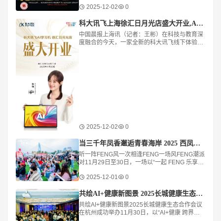
2025-12-02
0
科大讯飞上海徐汇日月光店盛大开业,AI学习产品引领智能教育新风向
中国晨报上海讯（记者：王彬）在科技与教育深
度融合的今天，一家全新的科大讯飞线下体验店
在上海徐汇日月光购物中心二楼正式亮相，为周
边家庭和学生群体带来智能教育新体验。标志着
深
2025-12-02
0
当三千年凤香邂逅青春海岸 2025 西凤酒海岸音乐派对书写品牌年轻化新章
听一阵FENG风一次相逢FENG一场风FENG潮派
对11月29日至30日，一场以“一起 FENG 乐享
凤”为主题的2025西凤酒海岸 音乐派对在此启
2025-12-01
0
幕。音乐、互动、潮流市集与沉浸式体验让拥有
共绘AI+健康新图景 2025长城健康生态合作会议在杭州成功举办
共绘AI+健康新图景2025长城健康生态合作会议
在杭州成功举办11月30日，以“AI+健康 跨界融
合赢未来”为主题的2025长城健康生态合作会议