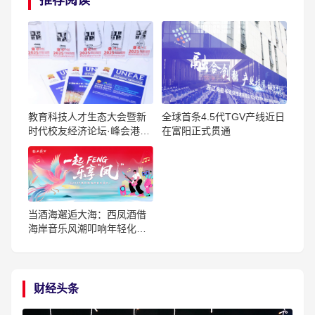
全球首条4.5代TGV产线近日
教育科技人才生态大会暨新
在富阳正式贯通
时代校友经济论坛·峰会港澳
珠举行
当酒海邂逅大海：西凤酒借
海岸音乐风潮叩响年轻化之
门
财经头条