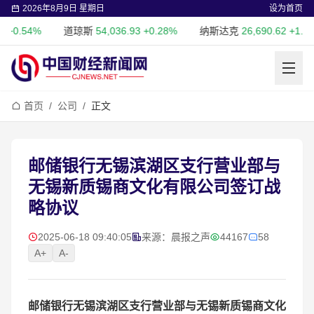
2026年8月9日 星期日
设为首页
0.54%
道琼斯
54,036.93
+0.28%
纳斯达克
26,690.62
+1.30%
首页
/
公司
/
正文
邮储银行无锡滨湖区支行营业部与
无锡新质锡商文化有限公司签订战
略协议
2025-06-18 09:40:05
来源：晨报之声
44167
58
A+
A-
邮储银行无锡滨湖区支行营业部与无锡新质锡商文化