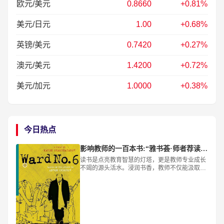
欧元/美元
0.8660
+0.81%
美元/日元
1.00
+0.68%
英镑/美元
0.7420
+0.27%
澳元/美元
1.4200
+0.72%
美元/加元
1.0000
+0.38%
今日热点
影响教师的一百本书:“雅书荟·师者荐读”—杭州市和家园小学黄家欢推荐《第六病房》
读书是点亮教育智慧的灯塔，更是教师专业成长
不竭的源头活水。浸润书香，教师不仅能汲取专
业知识、拓宽人文视野，更能夯实理论根基、优
化知识结构，以阅读之力，构筑教育的远见与格
局