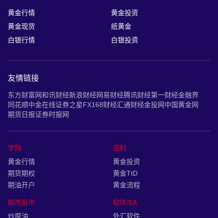
黄金行情
黄金投资
黄金现货
纸黄金
白银行情
白银投资
友情链接
东方财富网
和讯财经
新浪财经
网易财经
腾讯财经
第一财经
金融界
同花顺
中金在线
证券之星
FX168财经
汇通财经
金投网
中国黄金网
期货日报
证券时报网
学院
百科
黄金行情
黄金投资
期货期权
黄金TtD
期油开户
黄金流程
期市股市
软件/EA
炒原油
外汇软件