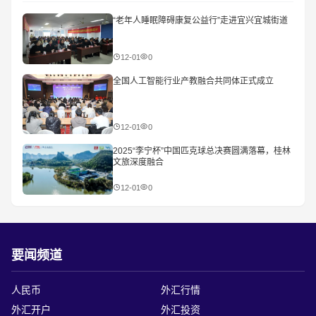
“老年人睡眠障碍康复公益行”走进宜兴宜城街道
12-01
0
全国人工智能行业产教融合共同体正式成立
12-01
0
2025“李宁杯”中国匹克球总决赛圆满落幕，桂林
文旅深度融合
12-01
0
要闻频道
人民币
外汇行情
外汇开户
外汇投资