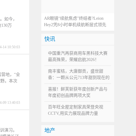
AR眼镜“续航焦虑”终结者?Leion
与。如今，
Hey2凭8小时单机续航断层式领先
130万
快讯
4-14 10:50:03
中国重汽再获商用车黑科技大赛
最高殊荣，荣耀启航2026！
南丰蜜桔，大唐御贡，盛世甜
营地，“全
香：一颗从公元713年甜到现在的
能野。本次
蜜桔
喜报！鲜芙斩获年度创新产品与
年度初创品牌两项大奖
4-09 13:40:03
百年旺全屋定制家具荣登央视
CCTV,用实力展现品牌力量
地产
实训演习。