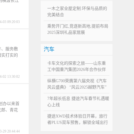
刻横渡长江
一木之家全屋定制:环保与品质的
完美结合
4-03 09:20:03
乘势开门红,竞逐新高地,提前布局
2025深圳礼品家居展
汽车
齐、服务敷
借实打实的
卡车文化的探索之旅——山东重
工中国重汽集团2026年合作伙伴
大会公众日邀您共鉴
4-02 13:30:02
纵横G700荣膺第六届央视《汽车
风云盛典》 “风云2025越野汽车”
大奖
7年超长低息 捷途汽车春节礼遇暖
项创办以来首
心上线
花郎、青花
捷途XWD技术体验日开幕，旅行
者PLUS双车预售，解锁全域出行
自由
3-29 20:44:44