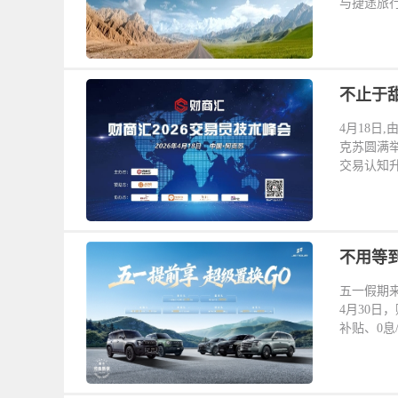
与捷途旅行
不止于甜
4月18日
克苏圆满
交易认知升
不用等到
五一假期
4月30日
补贴、0息