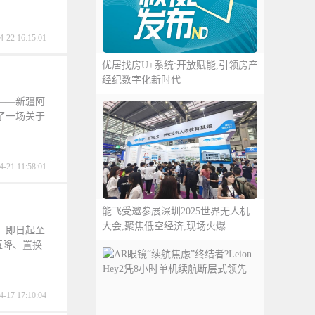
4-22 16:15:01
优居找房U+系统:开放赋能,引领房产
经纪数字化新时代
乡——新疆阿
了一场关于
4-21 11:58:01
能飞受邀参展深圳2025世界无人机
大会,聚焦低空经济,现场火爆
，即日起至
直降、置换
4-17 17:10:04