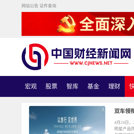
网站公告
证件查询
宏观
股票
智库
基金
理财
双车领
4月24日
明星产品