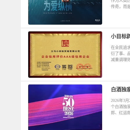
作为人类
传奇，而是
小目标
在全民追
衍了事、
减重调理效
白酒独家
2026年
个白酒独
郎、红运郎