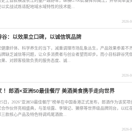
历史上首款横渡长江的量产越野车，纵横G700此番挥师闽江，并非简单复
以实战试炼适配地域水域特性的技术能...
2026-0
辟谷：以效果立口碑，以诚信筑品牌
求健康纤体、科学养生的当下，减重调理市场乱象丛生，产品效果参差不
品牌缺乏诚信等问题，让众多消费者与创业者望而却步。而小目标辟谷凭
果、对顾客极致负责的服务态度、诚...
2026-0
 ！郎酒×亚洲50最佳餐厅 美酒美食携手走向世界
3月25日，2026“亚洲50最佳餐厅”榜单在中国香港正式发布，郎酒作为该奖
家合作伙伴亮相盛典，与圣培露、李锦记、獭祭等世界级品牌同台，以红
三款核心产品及特色特调鸡尾酒款...
2026-0