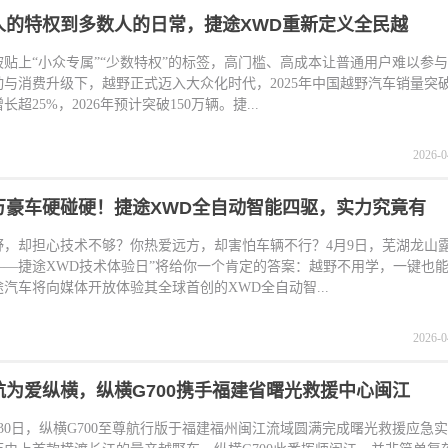
人的特权到多数人的日常，捷途XWD重新定义全民越
被贴上“小众专属”“少数特权”的标签，高门槛、高成本让普通用户难以参
与消费升级下，越野正式迈入大众化时代，2025年中国越野汽车销量突破
超25%，2026年预计突破150万辆。捷...
2026-0
万豪车硬碰硬！捷途XWD全自动智能四驱，实力究竟有
野，却担心技术不够？你热爱远方，却害怕车辆不行？4月9日，芜湖龙山露
——捷途XWD技术体验日”将给你一个肯定的答案：越野不用学，一键也
汽车将向媒体开放体验其全球首创的XWD全自动智...
2026-0
航为爱纵横，纵横G700携手福建省曙光救援中心闽江
3月30日，纵横G700至尊航行版于福建福州闽江流域圆满完成曙光救援应急