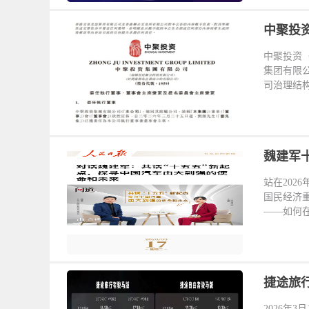
中聚投资
中聚投资（
集团有限公
司治理结构
魏建军
站在202
国民经济
——如何在
捷途旅行
2026年