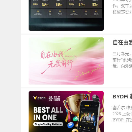
作，双车
核越野实力
三月春光
前行”系
我，向外连
BYDFi
塞舌尔 维多利
2026 上获
BYDFi 