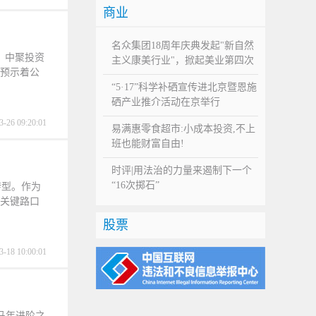
商业
名众集团18周年庆典发起"新自然
日，中聚投资
主义康美行业"，掀起美业第四次
，预示着公
革命浪潮
“5·17”科学补硒宣传进北京暨恩施
硒产业推介活动在京举行
3-26 09:20:01
易满惠零食超市:小成本投资,不上
班也能财富自由!
时评|用法治的力量来遏制下一个
“16次掷石”
转型。作为
的关键路口
股票
3-18 10:00:01
马年进阶之