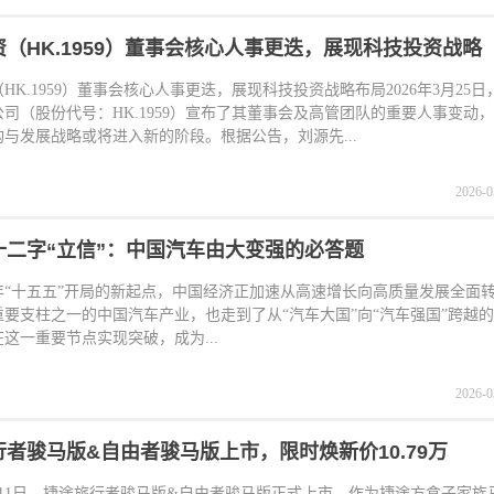
（HK.1959）董事会核心人事更迭，展现科技投资战略
HK.1959）董事会核心人事更迭，展现科技投资战略布局2026年3月25
司（股份代号：HK.1959）宣布了其董事会及高管团队的重要人事变动
与发展战略或将进入新的阶段。根据公告，刘源先...
2026-0
十二字“立信”：中国汽车由大变强的必答题
6年“十五五”开局的新起点，中国经济正加速从高速增长向高质量发展全面
重要支柱之一的中国汽车产业，也走到了从“汽车大国”向“汽车强国”跨越
这一重要节点实现突破，成为...
2026-0
者骏马版&自由者骏马版上市，限时焕新价10.79万
3月11日，捷途旅行者骏马版&自由者骏马版正式上市。作为捷途方盒子家族