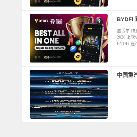
BYDFi
塞舌尔 维多利
2026 上获
BYDFi 
中国重
...