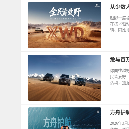
从少数
越野一度
在技术驱动
辆、同比增长
敢与百
你向往越
民皆爱野
活动，捷途
方舟护
2026年