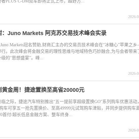
者PLUS C-DM双车即将正式上市，越野方...
2026-0
：Juno Markets 阿克苏交易技术峰会实录
,由Juno Markets冠名赞助,财商汇主办的交易员技术峰会在“冰糖心”苹果之
举行。此次峰会将金融交易的理性思维与地域特色巧妙融合,为与会者带来
级的“思想盛宴”。峰...
2026-0
黄金周！捷途置换至高省20000元
来临之际，捷途汽车特别推出“五一提前享超级置换GO”系列购车优惠活动
，购车可享五一抢先置换价、至高49999元试驾购车津贴，并同步提供购车
/0首付/超长低息金融方案、整车终身...
2026-0