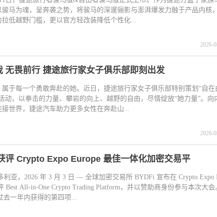
以骏马为魂，呈奔袭之势，将骏马的深邃骊影与澎湃爆发力融于产品内核
拉低越野门槛，更以官方轻改装降低个性化...
2026-0
自在由我 无畏前行 捷途旅行家女子俱乐部即刻出发
，属于每一个勇敢奔赴的她。近日，捷途旅行家女子俱乐部特别策划“自在
列活动，以拳击的力量、攀岩的向上、越野的自由，尽情绽放“她力量”。向
接世界，捷途汽车助力更多女性在奔赴山...
2026-0
 获评 Crypto Expo Europe 最佳一体化加密交易平
亚，2026 年 3 月 3 日 — 全球加密交易所 BYDFi 宣布在 Crypto Expo E
评 Best All-in-One Crypto Trading Platform，并以赞助商身份参与本
在过去一年内获得的第四项...